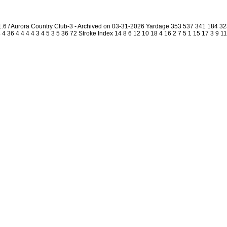
1.6 / Aurora Country Club-3 - Archived on 03-31-2026 Yardage 353 537 341 184 
4 36 4 4 4 4 3 4 5 3 5 36 72 Stroke Index 14 8 6 12 10 18 4 16 2 7 5 1 15 17 3 9 1