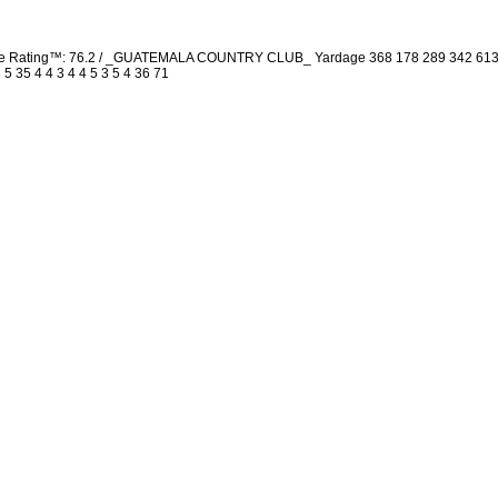
se Rating™: 76.2 / _GUATEMALA COUNTRY CLUB_ Yardage 368 178 289 342 613 
5 35 4 4 3 4 4 5 3 5 4 36 71