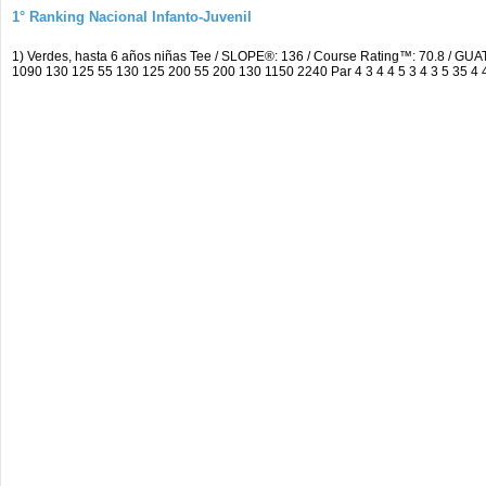
1° Ranking Nacional Infanto-Juvenil
1) Verdes, hasta 6 años niñas Tee / SLOPE®: 136 / Course Rating™: 70.8 
1090 130 125 55 130 125 200 55 200 130 1150 2240 Par 4 3 4 4 5 3 4 3 5 35 4 4