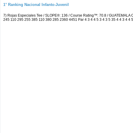
1° Ranking Nacional Infanto-Juvenil
7) Rojas Especiales Tee / SLOPE®: 136 / Course Rating™: 70.8 / GUATEMA
245 110 295 255 385 110 380 285 2360 4451 Par 4 3 4 4 5 3 4 3 5 35 4 4 3 4 4 5