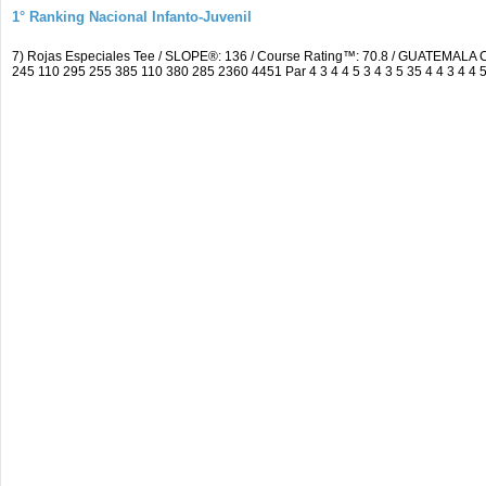
1° Ranking Nacional Infanto-Juvenil
7) Rojas Especiales Tee / SLOPE®: 136 / Course Rating™: 70.8 / GUATEMA
245 110 295 255 385 110 380 285 2360 4451 Par 4 3 4 4 5 3 4 3 5 35 4 4 3 4 4 5