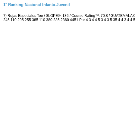
1° Ranking Nacional Infanto-Juvenil
7) Rojas Especiales Tee / SLOPE®: 136 / Course Rating™: 70.8 / GUATEMA
245 110 295 255 385 110 380 285 2360 4451 Par 4 3 4 4 5 3 4 3 5 35 4 4 3 4 4 5