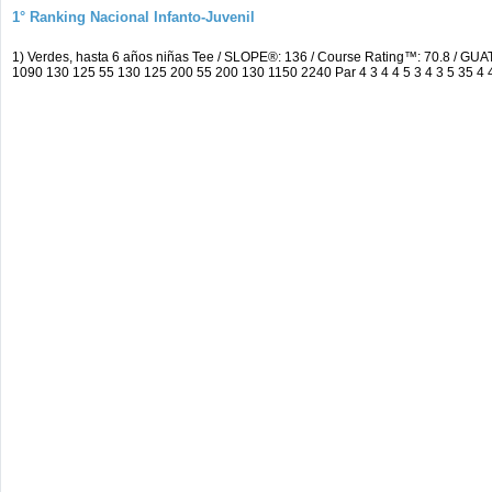
1° Ranking Nacional Infanto-Juvenil
1) Verdes, hasta 6 años niñas Tee / SLOPE®: 136 / Course Rating™: 70.8 
1090 130 125 55 130 125 200 55 200 130 1150 2240 Par 4 3 4 4 5 3 4 3 5 35 4 4