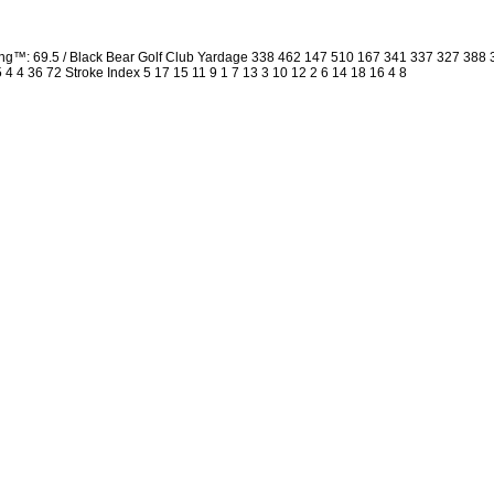
ng™: 69.5 / Black Bear Golf Club Yardage 338 462 147 510 167 341 337 327 388
5 4 4 36 72 Stroke Index 5 17 15 11 9 1 7 13 3 10 12 2 6 14 18 16 4 8