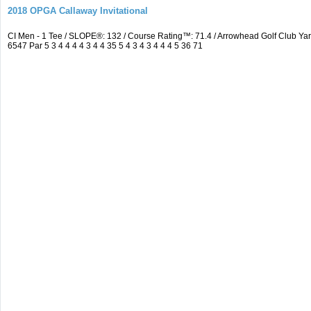
2018 OPGA Callaway Invitational
CI Men - 1 Tee / SLOPE®: 132 / Course Rating™: 71.4 / Arrowhead Golf Club 
6547 Par 5 3 4 4 4 4 3 4 4 35 5 4 3 4 3 4 4 4 5 36 71