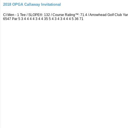
2018 OPGA Callaway Invitational
CI Men - 1 Tee / SLOPE®: 132 / Course Rating™: 71.4 / Arrowhead Golf Club 
6547 Par 5 3 4 4 4 4 3 4 4 35 5 4 3 4 3 4 4 4 5 36 71