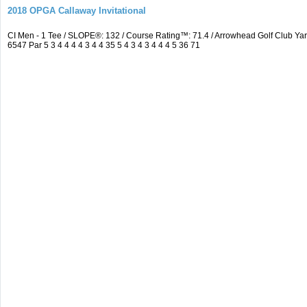
2018 OPGA Callaway Invitational
CI Men - 1 Tee / SLOPE®: 132 / Course Rating™: 71.4 / Arrowhead Golf Club 
6547 Par 5 3 4 4 4 4 3 4 4 35 5 4 3 4 3 4 4 4 5 36 71