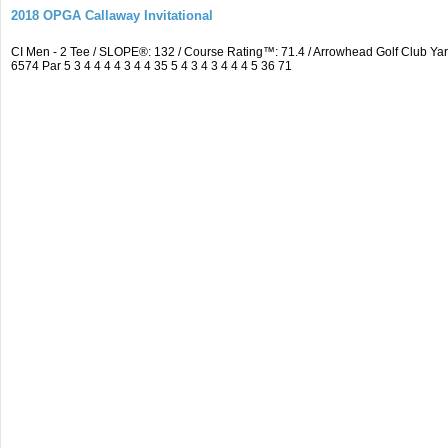
2018 OPGA Callaway Invitational
CI Men - 2 Tee / SLOPE®: 132 / Course Rating™: 71.4 / Arrowhead Golf Club 
6574 Par 5 3 4 4 4 4 3 4 4 35 5 4 3 4 3 4 4 4 5 36 71