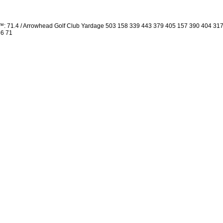
g™: 71.4 / Arrowhead Golf Club Yardage 503 158 339 443 379 405 157 390 404 3
36 71