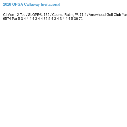
2018 OPGA Callaway Invitational
CI Men - 2 Tee / SLOPE®: 132 / Course Rating™: 71.4 / Arrowhead Golf Club 
6574 Par 5 3 4 4 4 4 3 4 4 35 5 4 3 4 3 4 4 4 5 36 71