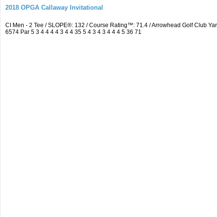
2018 OPGA Callaway Invitational
CI Men - 2 Tee / SLOPE®: 132 / Course Rating™: 71.4 / Arrowhead Golf Club 
6574 Par 5 3 4 4 4 4 3 4 4 35 5 4 3 4 3 4 4 4 5 36 71