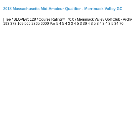
2018 Massachusetts Mid-Amateur Qualifier - Merrimack Valley GC
| Tee / SLOPE®: 128 / Course Rating™: 70.0 / Merrimack Valley Golf Club - A
193 378 169 565 2865 6000 Par 5 4 5 4 3 3 4 5 3 36 4 3 5 3 4 3 4 3 5 34 70