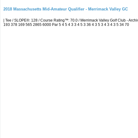
2018 Massachusetts Mid-Amateur Qualifier - Merrimack Valley GC
| Tee / SLOPE®: 128 / Course Rating™: 70.0 / Merrimack Valley Golf Club - A
193 378 169 565 2865 6000 Par 5 4 5 4 3 3 4 5 3 36 4 3 5 3 4 3 4 3 5 34 70