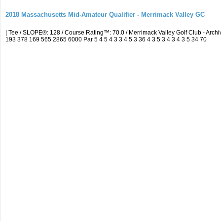
2018 Massachusetts Mid-Amateur Qualifier - Merrimack Valley GC
| Tee / SLOPE®: 128 / Course Rating™: 70.0 / Merrimack Valley Golf Club - A
193 378 169 565 2865 6000 Par 5 4 5 4 3 3 4 5 3 36 4 3 5 3 4 3 4 3 5 34 70