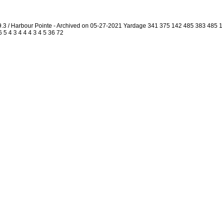
9.3 / Harbour Pointe - Archived on 05-27-2021 Yardage 341 375 142 485 383 485
 5 4 3 4 4 4 3 4 5 36 72