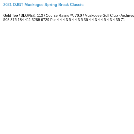
2021 OJGT Muskogee Spring Break Classic
Gold Tee / SLOPE®: 113 / Course Rating™: 70.0 / Muskogee Golf Club - Archi
508 375 184 411 3289 6729 Par 4 4 4 3 5 4 4 3 5 36 4 4 3 4 4 5 4 3 4 35 71