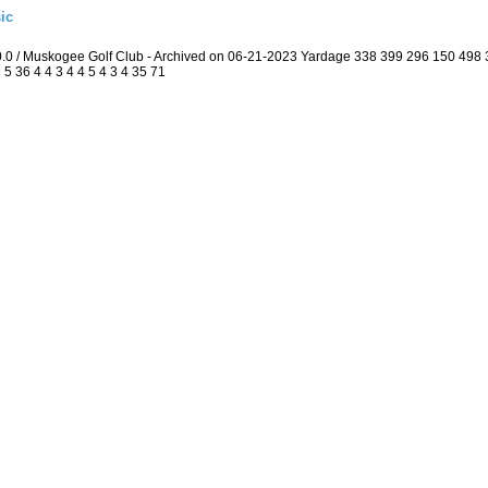
ic
0.0 / Muskogee Golf Club - Archived on 06-21-2023 Yardage 338 399 296 150 49
5 36 4 4 3 4 4 5 4 3 4 35 71