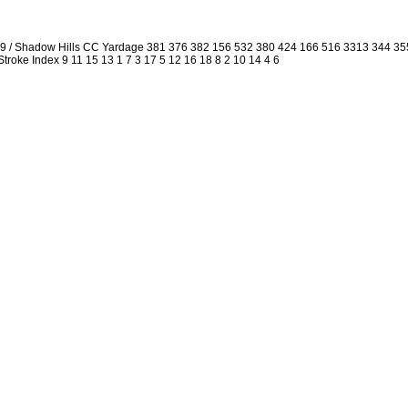
.9 / Shadow Hills CC Yardage 381 376 382 156 532 380 424 166 516 3313 344 3
 Stroke Index 9 11 15 13 1 7 3 17 5 12 16 18 8 2 10 14 4 6