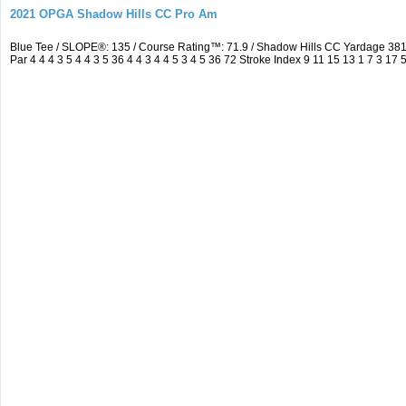
2021 OPGA Shadow Hills CC Pro Am
Blue Tee / SLOPE®: 135 / Course Rating™: 71.9 / Shadow Hills CC Yardage 3
Par 4 4 4 3 5 4 4 3 5 36 4 4 3 4 4 5 3 4 5 36 72 Stroke Index 9 11 15 13 1 7 3 17 