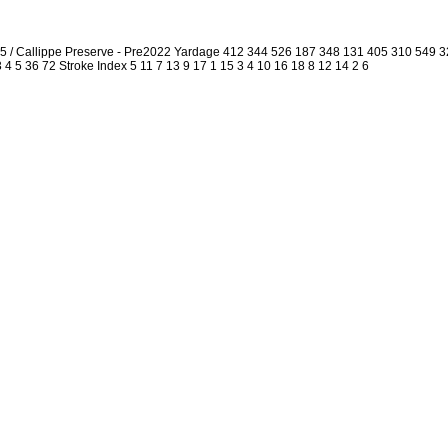
.5 / Callippe Preserve - Pre2022 Yardage 412 344 526 187 348 131 405 310 549
3 4 5 36 72 Stroke Index 5 11 7 13 9 17 1 15 3 4 10 16 18 8 12 14 2 6