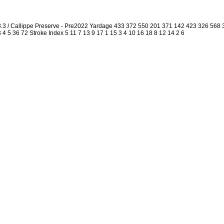
3.3 / Callippe Preserve - Pre2022 Yardage 433 372 550 201 371 142 423 326 568
3 4 5 36 72 Stroke Index 5 11 7 13 9 17 1 15 3 4 10 16 18 8 12 14 2 6