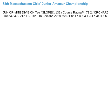
88th Massachusetts Girls' Junior Amateur Championship
JUNIOR-MITE DIVISION Tee / SLOPE®: 132 / Course Rating™: 73.2 / ORCHARD
250 230 330 212 113 185 115 220 365 2020 4040 Par 4 4 5 4 3 4 3 4 5 36 4 4 5 4