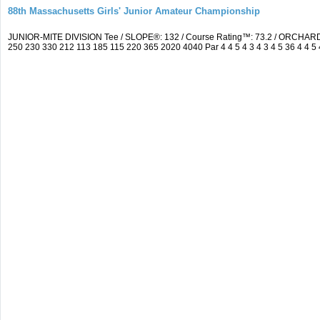
88th Massachusetts Girls' Junior Amateur Championship
JUNIOR-MITE DIVISION Tee / SLOPE®: 132 / Course Rating™: 73.2 / ORCHARD
250 230 330 212 113 185 115 220 365 2020 4040 Par 4 4 5 4 3 4 3 4 5 36 4 4 5 4