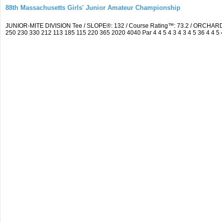
88th Massachusetts Girls' Junior Amateur Championship
JUNIOR-MITE DIVISION Tee / SLOPE®: 132 / Course Rating™: 73.2 / ORCHARD
250 230 330 212 113 185 115 220 365 2020 4040 Par 4 4 5 4 3 4 3 4 5 36 4 4 5 4