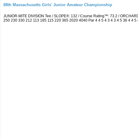
88th Massachusetts Girls' Junior Amateur Championship
JUNIOR-MITE DIVISION Tee / SLOPE®: 132 / Course Rating™: 73.2 / ORCHARD
250 230 330 212 113 185 115 220 365 2020 4040 Par 4 4 5 4 3 4 3 4 5 36 4 4 5 4