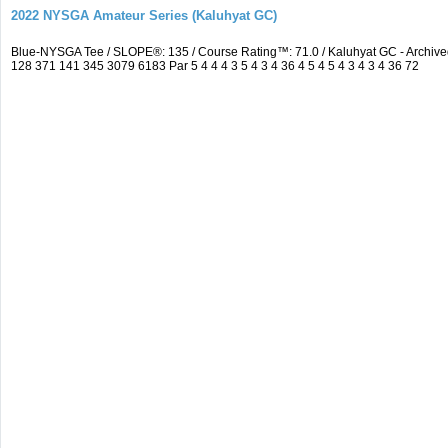
2022 NYSGA Amateur Series (Kaluhyat GC)
Blue-NYSGA Tee / SLOPE®: 135 / Course Rating™: 71.0 / Kaluhyat GC - Archi
128 371 141 345 3079 6183 Par 5 4 4 4 3 5 4 3 4 36 4 5 4 5 4 3 4 3 4 36 72