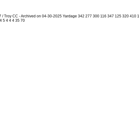
7 / Troy CC - Archived on 04-30-2025 Yardage 342 277 300 116 347 125 320 410
4 5 4 4 4 35 70