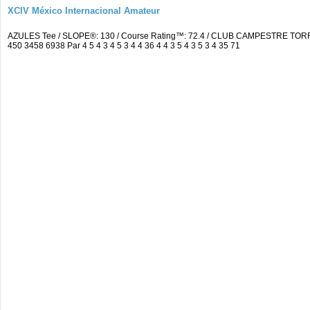
XCIV México Internacional Amateur
AZULES Tee / SLOPE®: 130 / Course Rating™: 72.4 / CLUB CAMPESTRE TORR
450 3458 6938 Par 4 5 4 3 4 5 3 4 4 36 4 4 3 5 4 3 5 3 4 35 71