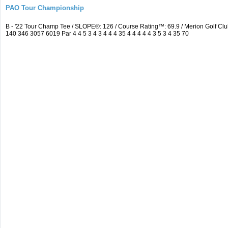
PAO Tour Championship
B - '22 Tour Champ Tee / SLOPE®: 126 / Course Rating™: 69.9 / Merion Golf 
140 346 3057 6019 Par 4 4 5 3 4 3 4 4 4 35 4 4 4 4 4 3 5 3 4 35 70