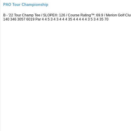
PAO Tour Championship
B - '22 Tour Champ Tee / SLOPE®: 126 / Course Rating™: 69.9 / Merion Golf 
140 346 3057 6019 Par 4 4 5 3 4 3 4 4 4 35 4 4 4 4 4 3 5 3 4 35 70