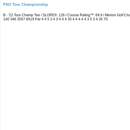
PAO Tour Championship
B - '22 Tour Champ Tee / SLOPE®: 126 / Course Rating™: 69.9 / Merion Golf 
140 346 3057 6019 Par 4 4 5 3 4 3 4 4 4 35 4 4 4 4 4 3 5 3 4 35 70