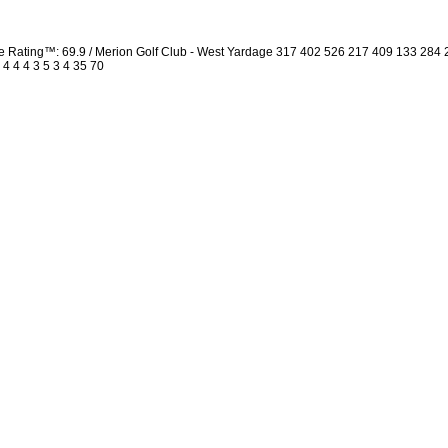
se Rating™: 69.9 / Merion Golf Club - West Yardage 317 402 526 217 409 133 28
 4 4 4 3 5 3 4 35 70