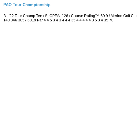
PAO Tour Championship
B - '22 Tour Champ Tee / SLOPE®: 126 / Course Rating™: 69.9 / Merion Golf 
140 346 3057 6019 Par 4 4 5 3 4 3 4 4 4 35 4 4 4 4 4 3 5 3 4 35 70