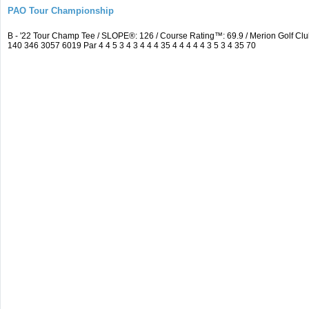
PAO Tour Championship
B - '22 Tour Champ Tee / SLOPE®: 126 / Course Rating™: 69.9 / Merion Golf 
140 346 3057 6019 Par 4 4 5 3 4 3 4 4 4 35 4 4 4 4 4 3 5 3 4 35 70