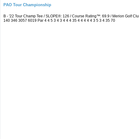
PAO Tour Championship
B - '22 Tour Champ Tee / SLOPE®: 126 / Course Rating™: 69.9 / Merion Golf 
140 346 3057 6019 Par 4 4 5 3 4 3 4 4 4 35 4 4 4 4 4 3 5 3 4 35 70