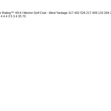
se Rating™: 69.9 / Merion Golf Club - West Yardage 317 402 526 217 409 133 28
 4 4 4 3 5 3 4 35 70