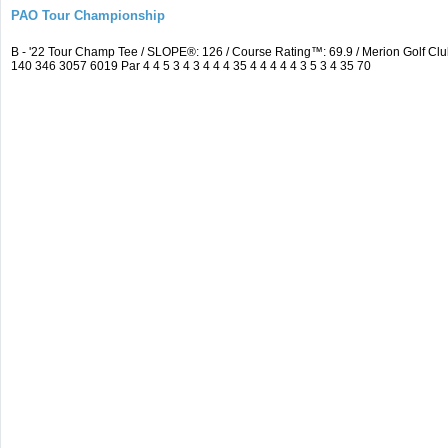
PAO Tour Championship
B - '22 Tour Champ Tee / SLOPE®: 126 / Course Rating™: 69.9 / Merion Golf 
140 346 3057 6019 Par 4 4 5 3 4 3 4 4 4 35 4 4 4 4 4 3 5 3 4 35 70