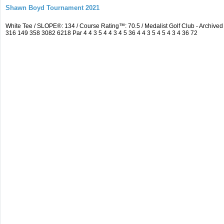
Shawn Boyd Tournament 2021
White Tee / SLOPE®: 134 / Course Rating™: 70.5 / Medalist Golf Club - Archi
316 149 358 3082 6218 Par 4 4 3 5 4 4 3 4 5 36 4 4 3 5 4 5 4 3 4 36 72