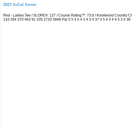
2023 SoCal Series
Red - Ladies Tee / SLOPE®: 127 / Course Rating™: 73.0 / Knollwood Country 
143 284 370 463 91 335 2720 5668 Par 5 5 4 5 4 3 4 3 4 37 4 5 4 3 4 4 5 3 4 36 