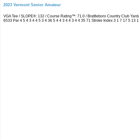
2023 Vermont Senior Amateur
VGA Tee / SLOPE®: 132 / Course Rating™: 71.0 / Brattleboro Country Club Ya
6533 Par 4 5 4 3 4 4 5 3 4 36 5 4 4 3 4 4 3 4 4 35 71 Stroke Index 3 1 7 17 5 13 