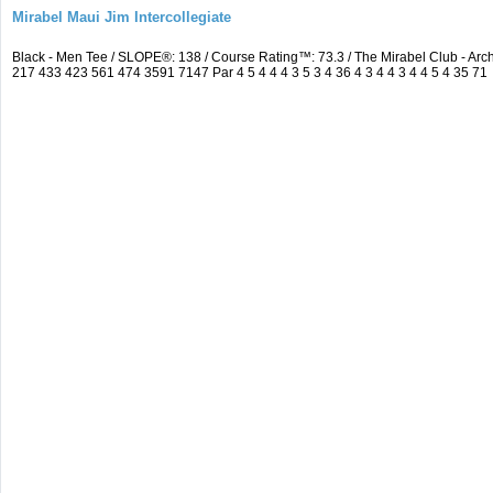
Mirabel Maui Jim Intercollegiate
Black - Men Tee / SLOPE®: 138 / Course Rating™: 73.3 / The Mirabel Club - A
217 433 423 561 474 3591 7147 Par 4 5 4 4 4 3 5 3 4 36 4 3 4 4 3 4 4 5 4 35 71