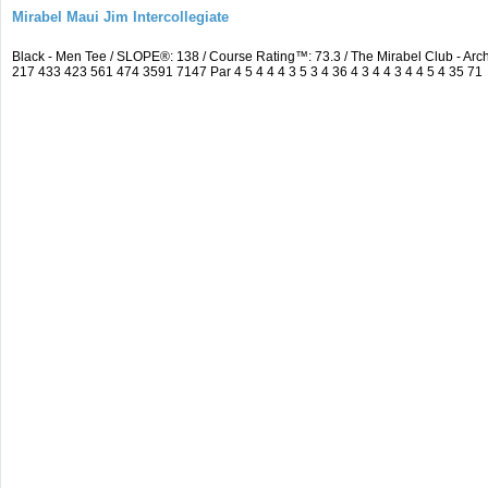
Mirabel Maui Jim Intercollegiate
Black - Men Tee / SLOPE®: 138 / Course Rating™: 73.3 / The Mirabel Club - A
217 433 423 561 474 3591 7147 Par 4 5 4 4 4 3 5 3 4 36 4 3 4 4 3 4 4 5 4 35 71