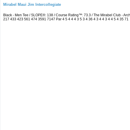
Mirabel Maui Jim Intercollegiate
Black - Men Tee / SLOPE®: 138 / Course Rating™: 73.3 / The Mirabel Club - A
217 433 423 561 474 3591 7147 Par 4 5 4 4 4 3 5 3 4 36 4 3 4 4 3 4 4 5 4 35 71