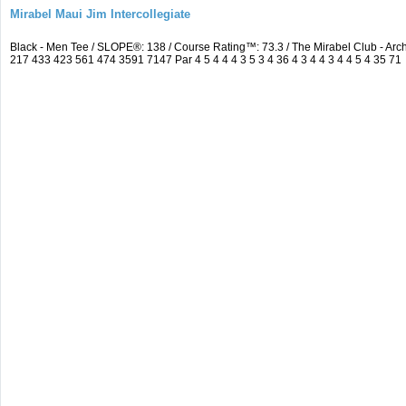
Mirabel Maui Jim Intercollegiate
Black - Men Tee / SLOPE®: 138 / Course Rating™: 73.3 / The Mirabel Club - A
217 433 423 561 474 3591 7147 Par 4 5 4 4 4 3 5 3 4 36 4 3 4 4 3 4 4 5 4 35 71