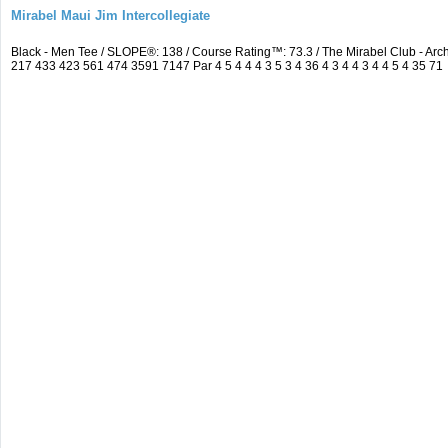
Mirabel Maui Jim Intercollegiate
Black - Men Tee / SLOPE®: 138 / Course Rating™: 73.3 / The Mirabel Club - A
217 433 423 561 474 3591 7147 Par 4 5 4 4 4 3 5 3 4 36 4 3 4 4 3 4 4 5 4 35 71