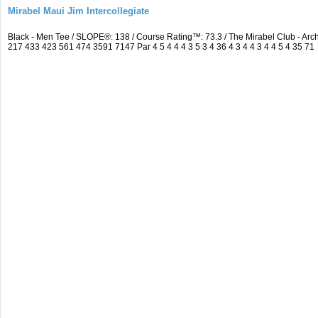
Mirabel Maui Jim Intercollegiate
Black - Men Tee / SLOPE®: 138 / Course Rating™: 73.3 / The Mirabel Club - A
217 433 423 561 474 3591 7147 Par 4 5 4 4 4 3 5 3 4 36 4 3 4 4 3 4 4 5 4 35 71